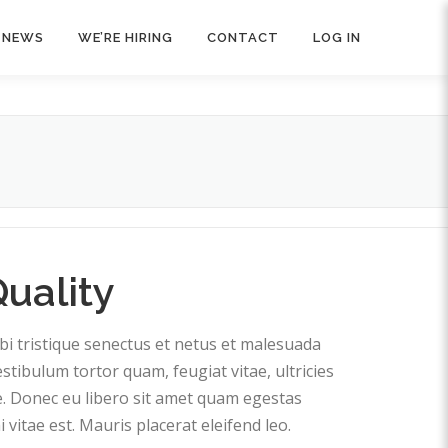
NEWS
WE’RE HIRING
CONTACT
LOG IN
uality
i tristique senectus et netus et malesuada
stibulum tortor quam, feugiat vitae, ultricies
e. Donec eu libero sit amet quam egestas
 vitae est. Mauris placerat eleifend leo.